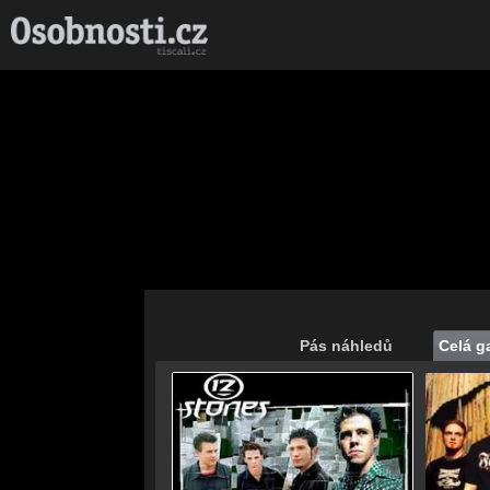
Pás náhledů
Celá ga
Save