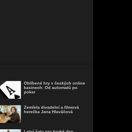
Oblíbené hry v českých online
kasinech: Od automatů po
poker
Zemřela divadelní a filmová
herečka Jana Hlaváčová
Letní šaty pro horké dny