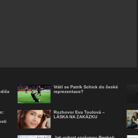
Vrátí se Patrik Schick do české
odiče
reprezentace?
n:
Rozhovor Eva Toulová –
LÁSKA NA ZAKÁZKU
sti
Jak vybrat správnou Reebok