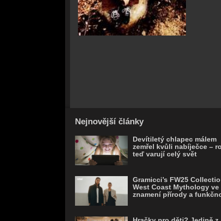
Nejnovější články
Devítiletý chlapec málem
zemřel kvůli nabíječce – r
teď varují celý svět
Gramicci’s FW25 Collectio
West Coast Mythology ve
znamení přírody a funkčno
Hračky pro děti? Jedině z