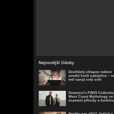
Nejnovější články
Devítiletý chlapec málem
zemřel kvůli nabíječce – r
teď varují celý svět
Gramicci’s FW25 Collectio
West Coast Mythology ve
znamení přírody a funkčno
Hračky pro děti? Jedině z