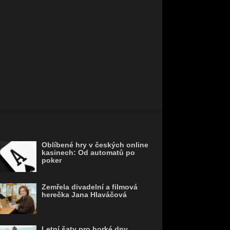
Oblíbené hry v českých online
kasinech: Od automatů po
poker
Zemřela divadelní a filmová
herečka Jana Hlaváčová
Letní šaty pro horké dny