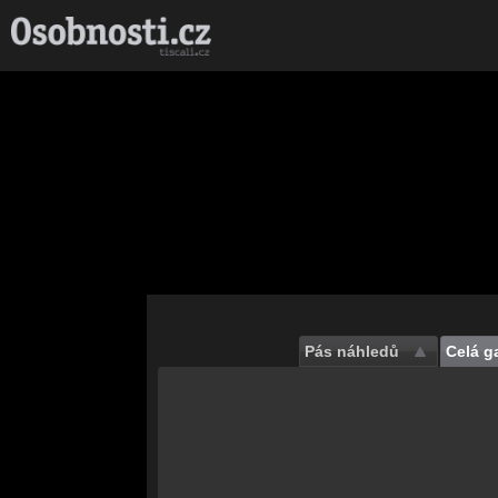
Pás náhledů
Celá ga
Save
Nahrávám celou
galerii...