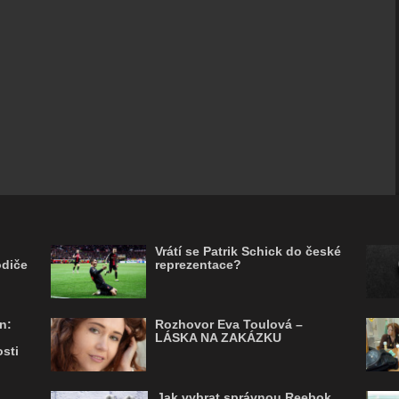
Vrátí se Patrik Schick do české
odiče
reprezentace?
n:
Rozhovor Eva Toulová –
LÁSKA NA ZAKÁZKU
sti
Jak vybrat správnou Reebok