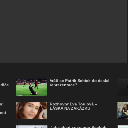
Vrátí se Patrik Schick do české
odiče
reprezentace?
n:
Rozhovor Eva Toulová –
LÁSKA NA ZAKÁZKU
sti
Jak vybrat správnou Reebok