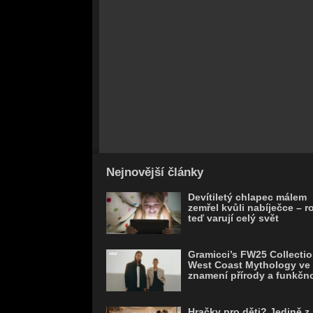
Nejnovější články
Devítiletý chlapec málem
zemřel kvůli nabíječce – r
teď varují celý svět
Gramicci’s FW25 Collectio
West Coast Mythology ve
znamení přírody a funkčno
Hračky pro děti? Jedině z