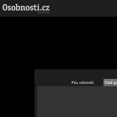
Pás náhledů
Celá ga
Save
Nahrávám celou
galerii...