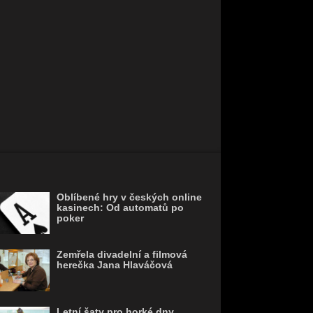
Oblíbené hry v českých online
kasinech: Od automatů po
poker
Zemřela divadelní a filmová
herečka Jana Hlaváčová
Letní šaty pro horké dny