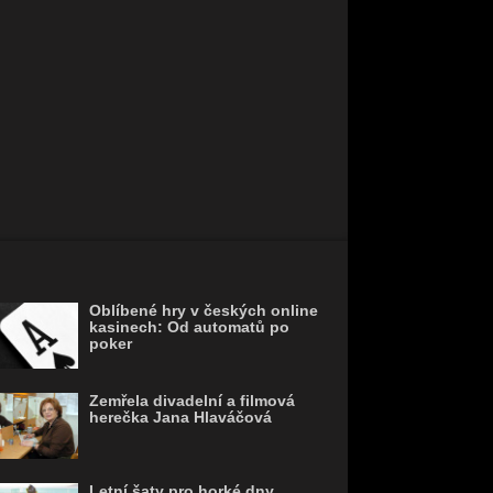
Oblíbené hry v českých online
kasinech: Od automatů po
poker
Zemřela divadelní a filmová
herečka Jana Hlaváčová
Letní šaty pro horké dny