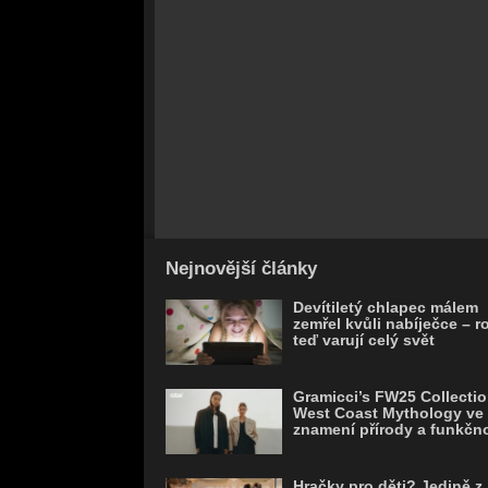
Nejnovější články
Devítiletý chlapec málem
zemřel kvůli nabíječce – r
teď varují celý svět
Gramicci’s FW25 Collectio
West Coast Mythology ve
znamení přírody a funkčno
Hračky pro děti? Jedině z