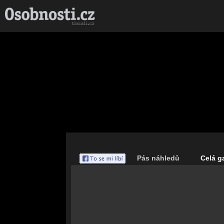
Pás náhledů
Celá ga
Save
Nahrávám celou
galerii...