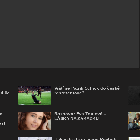
Vrátí se Patrik Schick do české
odiče
reprezentace?
n:
Rozhovor Eva Toulová –
LÁSKA NA ZAKÁZKU
sti
Jak vybrat správnou Reebok