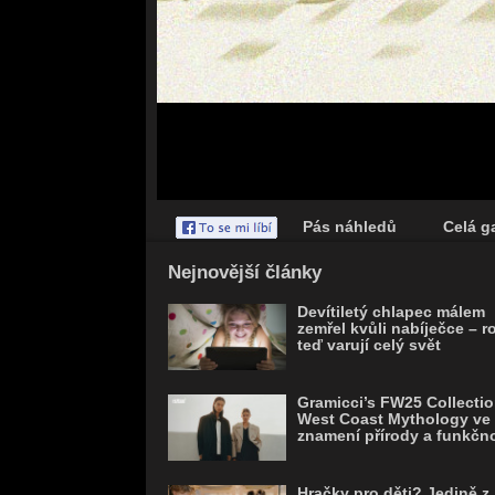
Pás náhledů
Celá ga
Save
Nejnovější články
Devítiletý chlapec málem
zemřel kvůli nabíječce – r
teď varují celý svět
Gramicci’s FW25 Collectio
West Coast Mythology ve
znamení přírody a funkčno
Hračky pro děti? Jedině z