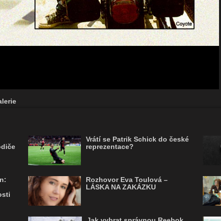
lerie
Vrátí se Patrik Schick do české
odiče
reprezentace?
n:
Rozhovor Eva Toulová –
LÁSKA NA ZAKÁZKU
sti
Jak vybrat správnou Reebok