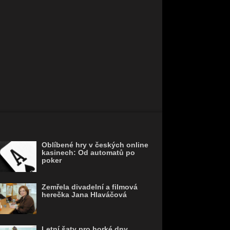
Oblíbené hry v českých online
kasinech: Od automatů po
poker
Zemřela divadelní a filmová
herečka Jana Hlaváčová
Letní šaty pro horké dny