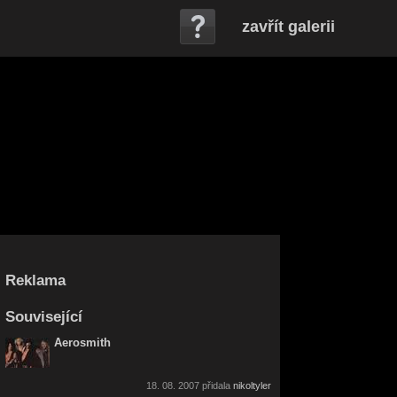
zavřít galerii
Reklama
Související
Aerosmith
18. 08. 2007 přidala
nikoltyler