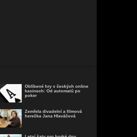
Oblíbené hry v českých online
kasinech: Od automatů po
poker
Zemřela divadelní a filmová
herečka Jana Hlaváčová
Letní šaty pro horké dny