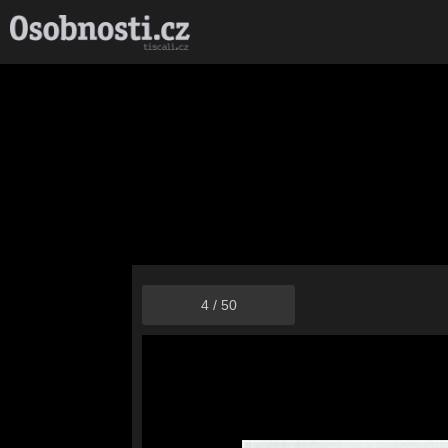
4
/
50