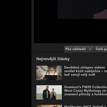
Pás náhledů
Celá ga
Save
Nejnovější články
Devítiletý chlapec málem
zemřel kvůli nabíječce – r
teď varují celý svět
Gramicci’s FW25 Collectio
West Coast Mythology ve
znamení přírody a funkčno
Hračky pro děti? Jedině z