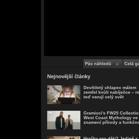
Pás náhledů
Celá ga
Save
Nejnovější články
Devítiletý chlapec málem
zemřel kvůli nabíječce – r
teď varují celý svět
Gramicci’s FW25 Collectio
West Coast Mythology ve
znamení přírody a funkčno
Hračky pro děti? Jedině z