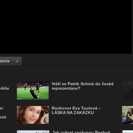
lerie
Vrátí se Patrik Schick do české
odiče
reprezentace?
n:
Rozhovor Eva Toulová –
LÁSKA NA ZAKÁZKU
sti
Jak vybrat správnou Reebok