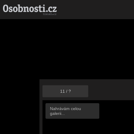
11
/
?
Nahrávám celou
galerii...