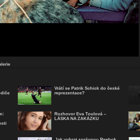
lerie
Vrátí se Patrik Schick do české
odiče
reprezentace?
n:
Rozhovor Eva Toulová –
LÁSKA NA ZAKÁZKU
sti
Jak vybrat správnou Reebok