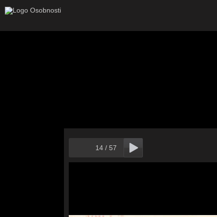
14
/
57