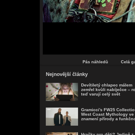
Pás náhledů
Celá ga
Save
Nejnovější články
Devítiletý chlapec málem
zemřel kvůli nabíječce – r
teď varují celý svět
Gramicci’s FW25 Collectio
West Coast Mythology ve
znamení přírody a funkčno
Hračky pro děti? Jedině z