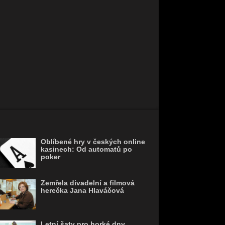
Oblíbené hry v českých online
kasinech: Od automatů po
poker
Zemřela divadelní a filmová
herečka Jana Hlaváčová
Letní šaty pro horké dny