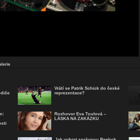
lerie
Vrátí se Patrik Schick do české
odiče
reprezentace?
n:
Rozhovor Eva Toulová –
LÁSKA NA ZAKÁZKU
sti
Jak vybrat správnou Reebok