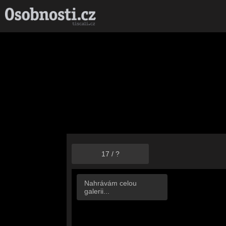
17
/
?
Nahrávám celou
galerii...