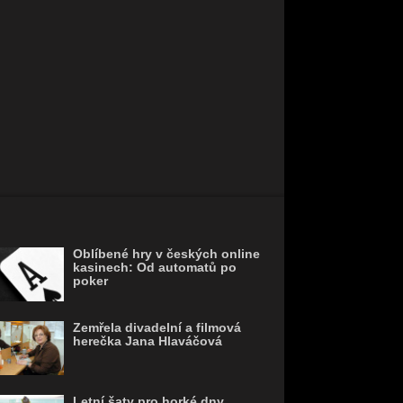
Oblíbené hry v českých online
kasinech: Od automatů po
poker
Zemřela divadelní a filmová
herečka Jana Hlaváčová
Letní šaty pro horké dny