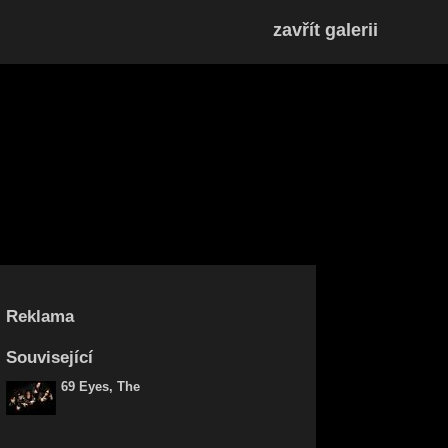
zavřít galerii
Reklama
Související
69 Eyes, The