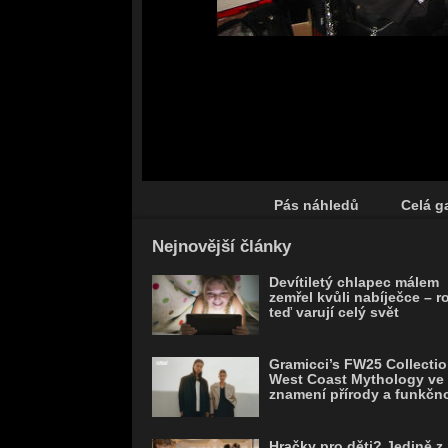
Pás náhledů
Celá ga
Save
Nejnovější články
Devítiletý chlapec málem
zemřel kvůli nabíječce – r
teď varují celý svět
Gramicci’s FW25 Collectio
West Coast Mythology ve
znamení přírody a funkčno
Hračky pro děti? Jedině z