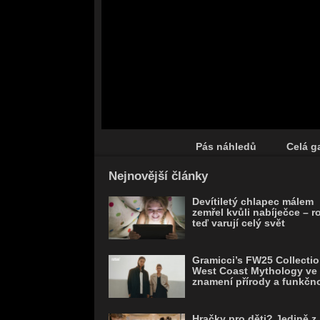
Pás náhledů
Celá ga
Save
Nejnovější články
Devítiletý chlapec málem
zemřel kvůli nabíječce – r
teď varují celý svět
Gramicci’s FW25 Collectio
West Coast Mythology ve
znamení přírody a funkčno
Hračky pro děti? Jedině z