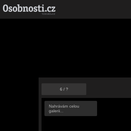
6
/
?
Nahrávám celou
galerii...