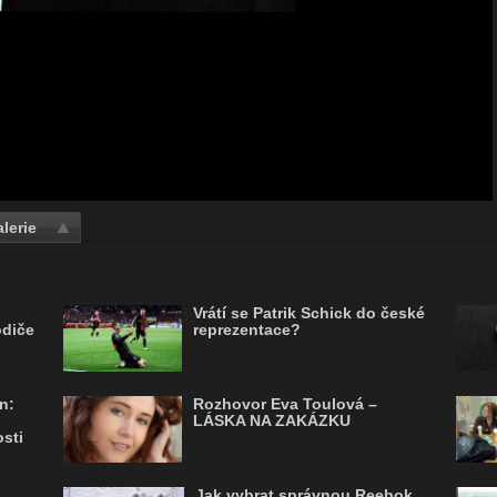
lerie
Vrátí se Patrik Schick do české
odiče
reprezentace?
n:
Rozhovor Eva Toulová –
LÁSKA NA ZAKÁZKU
sti
Jak vybrat správnou Reebok