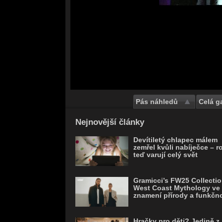
Pás náhledů
Celá ga
Save
Nejnovější články
Devítiletý chlapec málem
zemřel kvůli nabíječce – r
teď varují celý svět
Gramicci’s FW25 Collectio
West Coast Mythology ve
znamení přírody a funkčno
Hračky pro děti? Jedině z