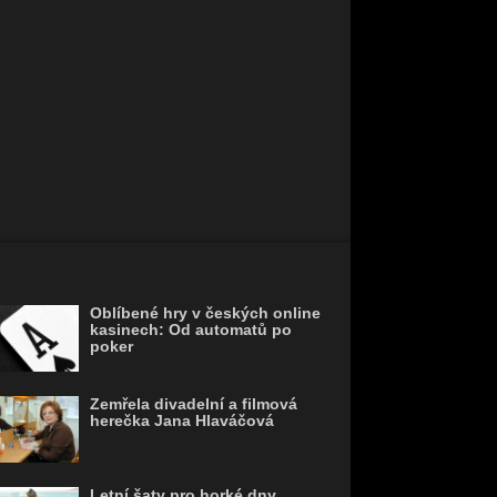
Oblíbené hry v českých online
kasinech: Od automatů po
poker
Zemřela divadelní a filmová
herečka Jana Hlaváčová
Letní šaty pro horké dny